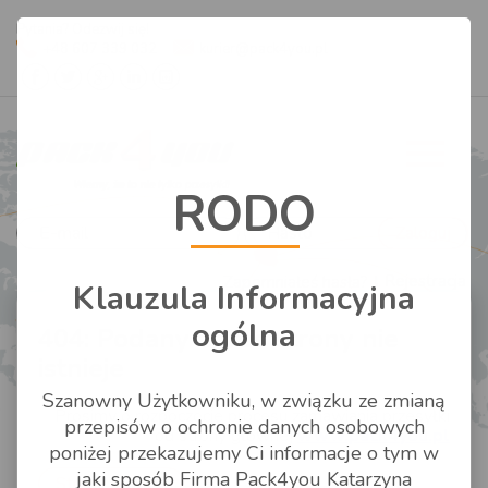
Pytania? Odezwij się!
+48 607 339 032
kurier@pack4you.pl
CENNIK
Cennik
RODO
NADAJ PRZESYŁKĘ
Usługi dodatkowe
Zaloguj
CZAS DOSTAWY
|
Rejestracja
Zapomniałeś hasła?
Strefy UPS
Klauzula Informacyjna
UPS
ogólna
404: Podany adres strony nie
Zasady realizacji zleceń
DLACZEGO MY?
istnieje
GLS
Regulamin
Szanowny Użytkowniku, w związku ze zmianą
BLOG
Prosimy o rozpoczęcie procesu zamawiania przesyłki
RABEN
przepisów o ochronie danych osobowych
od strony głównej
www.pack4you.pl
poniżej przekazujemy Ci informacje o tym w
jaki sposób Firma Pack4you Katarzyna
Strona główna