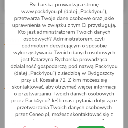
WSPARCIE
Rycharska, prowadząca stronę
Możesz na nas liczyć
www.pack4you.pl (dalej „Pack4you”),
KONTAKT
przetwarza Twoje dane osobowe oraz jakie
Jak to działa?
uprawnienia w związku z tym Ci przysługują.
Kontakt
Kto jest administratorem Twoich danych
Wysyłka do Anglii
osobowych? Administratorem, czyli
O firmie
Informacje
Zapytanie o cenę
podmiotem decydującym o sposobie
Artykuły pomocnicze
wykorzystywania Twoich danych osobowych
Blog
Współpraca
Formularz zlecenia
jest Katarzyna Rycharska prowadząca
O firmie
Przesyłki poza unię europejską
niestandardowego
działalność gospodarczą pod nazwą Pack4you
Kontakt
(dalej „Pack4you”) z siedzibą w Bydgoszczy
Najczęściej zadawane pytania
przy ul. Kossaka 72. Z kim możesz się
Inne
skontaktować, aby otrzymać więcej informacji
Zasady pakowania
o przetwarzaniu Twoich danych osobowych
Zamów
przez Pack4you? Jeśli masz pytania dotyczące
kuriera
Dokumenty do pobrania
przetwarzania Twoich danych osobowych
RODO
przez Ceneo.pl, możesz skontaktować się z
Regulamin
nami, pisząc do nas na adres e-mail:
Polityka