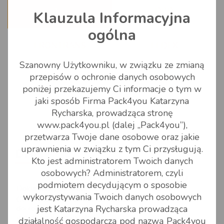
WSPARCIE
DHL
DPD
Klauzula Informacyjna
Możesz na nas liczyć
KONTAKT
ogólna
Jak to działa?
ERONTRANS
FEDEX
Kontakt
Wysyłka do Anglii
Szanowny Użytkowniku, w związku ze zmianą
Zapytanie o cenę
przepisów o ochronie danych osobowych
GLS
RABEN
Artykuły pomocnicze
poniżej przekazujemy Ci informacje o tym w
Formularz zlecenia
jaki sposób Firma Pack4you Katarzyna
Przesyłki poza unię europejską
niestandardowego
Rycharska, prowadząca stronę
UPS
www.pack4you.pl (dalej „Pack4you”),
Najczęściej zadawane pytania
przetwarza Twoje dane osobowe oraz jakie
uprawnienia w związku z tym Ci przysługują.
DHL:
Zasady pakowania
Kto jest administratorem Twoich danych
osobowych? Administratorem, czyli
Usługa
Cena
Dokumenty do pobrania
podmiotem decydującym o sposobie
Dokumenty zwrotne ROD
15 PLN
wykorzystywania Twoich danych osobowych
COD max 6500 zł (zwrot około 10
dni roboczych, lub 3 dni koszt 20 zł po
8 PLN
jest Katarzyna Rycharska prowadząca
wcześniejszym ustaleniu)
działalność gospodarczą pod nazwą Pack4you