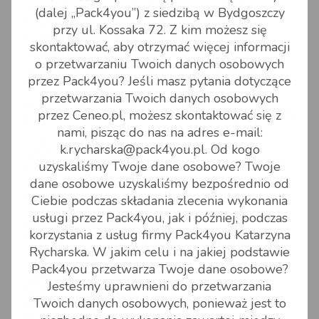
Zadeklarowana wartość do 500 zł
0 PLN
(dalej „Pack4you”) z siedzibą w Bydgoszczy
Zadeklarowana wartość do 10000 zł
3 PLN
przy ul. Kossaka 72. Z kim możesz się
Zadeklarowana wartość do 20000 zł
5 PLN
skontaktować, aby otrzymać więcej informacji
Zadeklarowana wartość do 30000 zł
8 PLN
o przetwarzaniu Twoich danych osobowych
Zadeklarowana wartość do 40000 zł
10 PLN
przez Pack4you? Jeśli masz pytania dotyczące
Zadeklarowana wartość do 50000 zł
13 PLN
przetwarzania Twoich danych osobowych
0,25
Zadeklarowana wartość od 50000 do
zadeklarowanej
przez Ceneo.pl, możesz skontaktować się z
100000 zł
kwoty
nami, pisząc do nas na adres e-mail:
Opakowanie niestandardowe, paleta z
k.rycharska@pack4you.pl. Od kogo
ładunkiem o innych wymiarach niż
+150,00 PLN
uzyskaliśmy Twoje dane osobowe? Twoje
120x80 cm łącznie z opisaniem lub
oklejeniem uwagami "ostrożnie" itd
dane osobowe uzyskaliśmy bezpośrednio od
Brak etykiety - etykieta wypisana
Ciebie podczas składania zlecenia wykonania
10 PLN
ręcznie przez nadawcę
usługi przez Pack4you, jak i później, podczas
Dopłata za opakowanie
korzystania z usług firmy Pack4you Katarzyna
niestandardowe do 31.5 kg łącznie z
40 PLN
opisaniem lub oklejeniem paczki
Rycharska. W jakim celu i na jakiej podstawie
"ostrożnie" itd
Pack4you przetwarza Twoje dane osobowe?
Dopłata za opakowanie
Jesteśmy uprawnieni do przetwarzania
niestandardowe powyżej 31.5 kg
150 PLN
Twoich danych osobowych, ponieważ jest to
łącznie z opisaniem lub oklejeniem
paczki "ostrożnie" itd